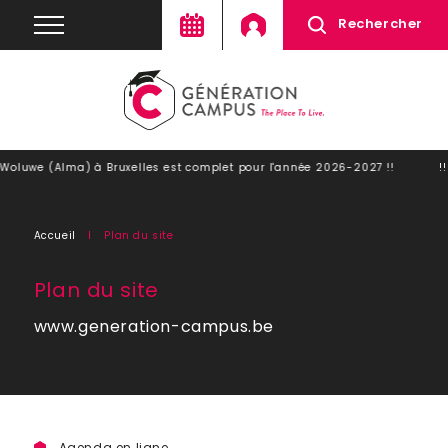
Rechercher
Woluwe (Alma) à Bruxelles est complet pour l'année 2026-2027 !!
!
Accueil
Plan du site
Plan du site
www.generation-campus.be
Agenda en ligne