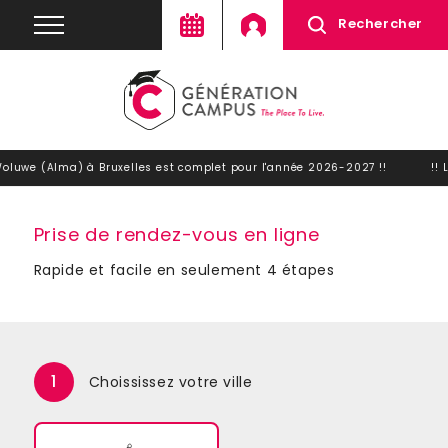
Rechercher
oluwe (Alma) à Bruxelles est complet pour l'année 2026-2027 !!
!! 
Prise de rendez-vous en ligne
Rapide et facile en seulement 4 étapes
1
Choississez votre ville